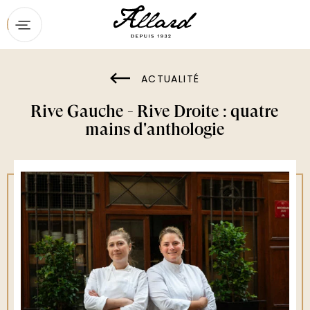
Accueil
La carte
ACTUALITÉ
Réservation
Rive Gauche - Rive Droite : quatre
Contact
mains d'anthologie
Privatisation et groupes
Le Restaurant
Actualité
Bons cadeaux
Les autres adresses de la Maison
Ducasse