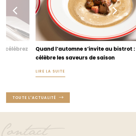
FR
Quand l’automne s’invite au bistrot : Allard
Al
célèbre les saveurs de saison
re
LIRE LA SUITE
LI
TOUTE L'ACTUALITÉ
Contact