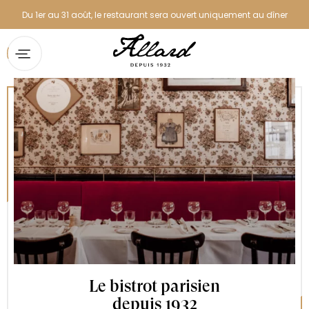
Du 1er au 31 août, le restaurant sera ouvert uniquement au dîner
Accueil
La carte
Réservation
Contact
Privatisation et groupes
Le Restaurant
Actualité
Bons cadeaux
Le bistrot parisien
Les autres adresses de la Maison
depuis 1932
Ducasse