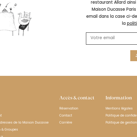
restaurant Allard ains
Maison Ducasse Paris
email dans la case ci-d
la
polit
Accès & contact
Information
Réservation
Mentions légales
nt
Contact
Politique de confide
adresses de la Maison Ducasse
Carrière
Politique de gestio
n & Groupes
ux