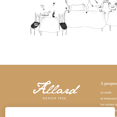
A propos
La carte
Le restaura
Les autres 
Privatisatio
Bons cadea